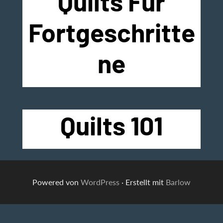
Quilts Für
Fortgeschritte
Ne
Quilts 101
Powered von
WordPress
·
Erstellt mit
Barlow